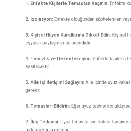
1. Enfekte Kişilerle Temastan Kaçının:
Enfekte ki
2. İzolasyon:
Enfekte olduğundan şüphelenilen veya t
3. Kişisel Hijyen Kurallarına Dikkat Edin:
Kişisel h
eşyaları paylaşmamak önemlidir.
4. Temizlik ve Dezenfeksiyon:
Enfekte kişilerin 
azaltacaktır.
5. Aile İçi İletişimi Sağlayın:
Aile içinde uyuz vakası
gerekir.
6. Temasları Bildirin:
Eğer uyuz teşhisi konulduysa,
7. İlaç Tedavisi:
Uyuz tedavisi için doktor tavsiyesiy
gidermek için esastır.