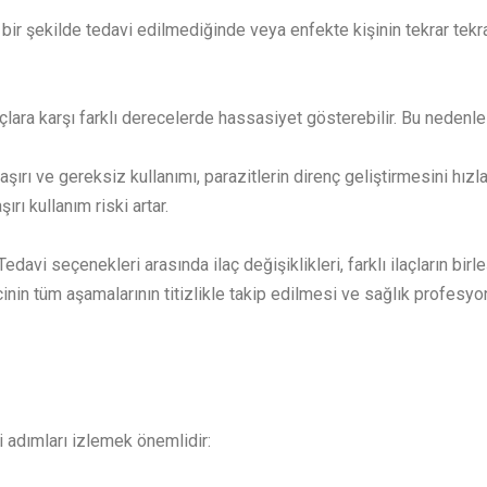
ı bir şekilde tedavi edilmediğinde veya enfekte kişinin tekrar tek
ilaçlara karşı farklı derecelerde hassasiyet gösterebilir. Bu nedenle
 aşırı ve gereksiz kullanımı, parazitlerin direnç geliştirmesini hızla
ı kullanım riski artar.
edavi seçenekleri arasında ilaç değişiklikleri, farklı ilaçların birl
ecinin tüm aşamalarının titizlikle takip edilmesi ve sağlık profesyo
 adımları izlemek önemlidir: