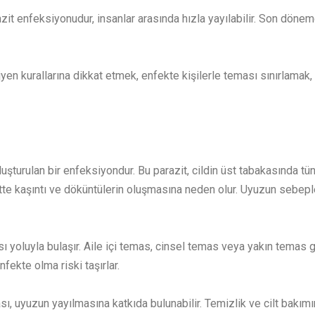
razit enfeksiyonudur, insanlar arasında hızla yayılabilir. Son dön
jyen kurallarına dikkat etmek, enfekte kişilerle teması sınırlamak,
uşturulan bir enfeksiyondur. Bu parazit, cildin üst tabakasında tün
ciltte kaşıntı ve döküntülerin oluşmasına neden olur. Uyuzun sebeple
sı yoluyla bulaşır. Aile içi temas, cinsel temas veya yakın temas ge
fekte olma riski taşırlar.
sı, uyuzun yayılmasına katkıda bulunabilir. Temizlik ve cilt bakı