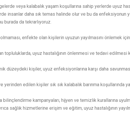
elerde veya kalabalık yaşam koşullarına sahip yerlerde uyuz hasta
de insanlar daha sık temas halinde olur ve bu da enfeksiyonun yayıl
u burada da tekrarlıyoruz.
 olmaması, enfekte olan kişilerin uyuzun yayılmasını önlemek için
n topluluklarda, uyuz hastalığının önlenmesi ve tedavi edilmesi ko
düzeydeki kişiler, uyuz enfeksiyonlarına karşı daha savunmasız ola
 yerinden edilen kişiler sık sık kalabalık barınma koşullarında yaş
 bilinçlendirme kampanyaları, hijyen ve temizlik kurallarına uyulma
rıca sağlık hizmetlerine erişim ve eğitim, uyuz hastalığının yayıl