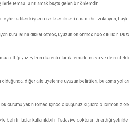
şilerle teması sınırlamak başta gelen bir önlemdir.
eşhis edilen kişilerin izole edilmesi önemlidir. İzolasyon, başkal
ijyen kurallarına dikkat etmek, uyuzun önlenmesinde etkilidir. Düz
temas ettiği yüzeylerin düzenli olarak temizlenmesi ve dezenfekte
 olduğunda; diğer aile üyelerine uyuzun belirtileri, bulaşma yolla
 bu durumu yakın temas içinde olduğunuz kişilere bildirmeniz ön
le belirli ilaçlar kullanılabilir. Tedaviye doktorun önerdiği şekil